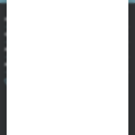
INFORMACJE
OBSŁUGA KLIENTA
MOJE KONTO
MASZ PYTANIE?
+48 502 050 479
Zapraszamy pon.-pt. 9.00-15.00
sklep@agrii.pl
FORMULARZ KONTAKTOWY