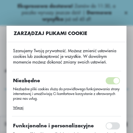
Ekspresowa dostawa!
Zamów do 11:30, a
USTAWIENIA REGIONALNE
paczka wyruszy jeszcze dziś! |
Darmowa
wysyłka
już od 45 zł!
Lokalizacja
ZARZĄDZAJ PLIKAMI COOKIE
Polska
Język
Szanujemy Twoją prywatność. Możesz zmienić ustawienia
polski
cookies lub zaakceptować je wszystkie. W dowolnym
momencie możesz dokonać zmiany swoich ustawień.
Waluta
epak ozimy
Rzepak oz. DK Exigent C/1 Lumiposa + Int+Polimer
Polski złoty (PLN)
Rzepak oz. DK Exigent
Niezbędne
C/1 Lumiposa +
Niezbędne pliki cookies służą do prawidłowego funkcjonowania strony
ZAPISZ
internetowej i umożliwiają Ci komfortowe korzystanie z oferowanych
Int+Polimer
przez nas usług.
Pliki cookies odpowiadają na podejmowane przez Ciebie działania w
Więcej
celu m.in. dostosowania Twoich ustawień preferencji prywatności,
logowania czy wypełniania formularzy. Dzięki plikom cookies strona, z
której korzystasz, może działać bez zakłóceń.
Domyślnie
Funkcjonalne i personalizacyjne