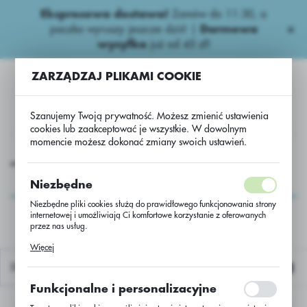
Ekspresowa dostawa!
Zamów do 11:30, a
USTAWIENIA REGIONALNE
paczka wyruszy jeszcze dziś! |
Darmowa
wysyłka
już od 45 zł!
Lokalizacja
ZARZĄDZAJ PLIKAMI COOKIE
Polska
Język
Szanujemy Twoją prywatność. Możesz zmienić ustawienia
polski
cookies lub zaakceptować je wszystkie. W dowolnym
momencie możesz dokonać zmiany swoich ustawień.
Waluta
siona
Rzepak ozimy
Rzepak oz ES Algeria C/1 Modesto
Polski złoty (PLN)
Rzepak oz ES Algeria
Niezbędne
C/1 Modesto
Niezbędne pliki cookies służą do prawidłowego funkcjonowania strony
internetowej i umożliwiają Ci komfortowe korzystanie z oferowanych
ZAPISZ
przez nas usług.
Pliki cookies odpowiadają na podejmowane przez Ciebie działania w
Więcej
celu m.in. dostosowania Twoich ustawień preferencji prywatności,
logowania czy wypełniania formularzy. Dzięki plikom cookies strona, z
Domyślnie
której korzystasz, może działać bez zakłóceń.
Funkcjonalne i personalizacyjne