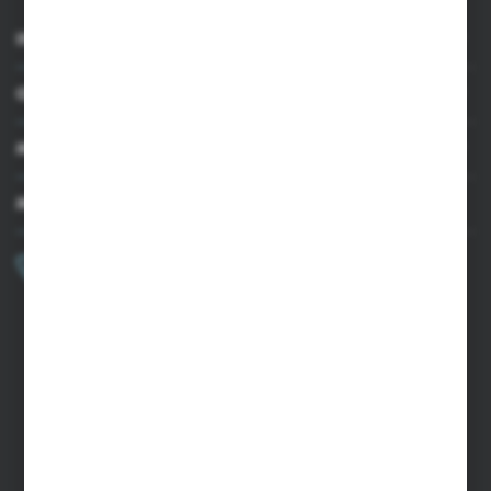
INFORMACJE
OBSŁUGA KLIENTA
MOJE KONTO
MASZ PYTANIE?
+48 502 050 479
Zapraszamy pon.-pt. 9.00-15.00
sklep@agrii.pl
FORMULARZ KONTAKTOWY