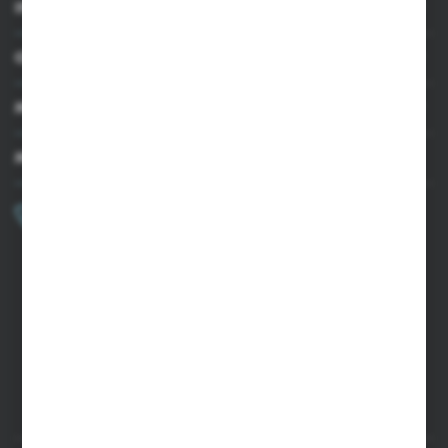
INFORMACJE
OBSŁUGA KLIENTA
MOJE KONTO
MASZ PYTANIE?
+48 502 050 479
Zapraszamy pon.-pt. 9.00-15.00
sklep@agrii.pl
FORMULARZ KONTAKTOWY