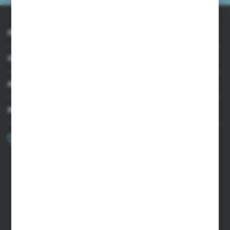
INFORMACJE
OBSŁUGA KLIENTA
MOJE KONTO
MASZ PYTANIE?
+48 502 050 479
Zapraszamy pon.-pt. 9.00-15.00
sklep@agrii.pl
FORMULARZ KONTAKTOWY