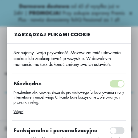
Darmowa dostawa
od 45 zł wysyłka już w
USTAWIENIA REGIONALNE
24h!
|
PROMOCJA!
Przy zakupie zaprawy Premis
Plus - nawóz donasienny foliQ Fessional za 1 zł!
Lokalizacja
ZARZĄDZAJ PLIKAMI COOKIE
Polska
Język
Szanujemy Twoją prywatność. Możesz zmienić ustawienia
polski
cookies lub zaakceptować je wszystkie. W dowolnym
momencie możesz dokonać zmiany swoich ustawień.
Waluta
ak ozimy
Rzepak oz. hybryd Akilah C/1 Lumiposa+Integral Pro
Polski złoty (PLN)
Rzepak oz. hybryd
Niezbędne
Akilah C/1
Niezbędne pliki cookies służą do prawidłowego funkcjonowania strony
ZAPISZ
internetowej i umożliwiają Ci komfortowe korzystanie z oferowanych
Lumiposa+Integral Pro
przez nas usług.
Pliki cookies odpowiadają na podejmowane przez Ciebie działania w
Więcej
celu m.in. dostosowania Twoich ustawień preferencji prywatności,
logowania czy wypełniania formularzy. Dzięki plikom cookies strona, z
której korzystasz, może działać bez zakłóceń.
Domyślnie
Funkcjonalne i personalizacyjne