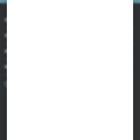
INFORMACJE
OBSŁUGA KLIENTA
MOJE KONTO
MASZ PYTANIE?
+48 502 050 479
Zapraszamy pon.-pt. 9.00-15.00
sklep@agrii.pl
FORMULARZ KONTAKTOWY