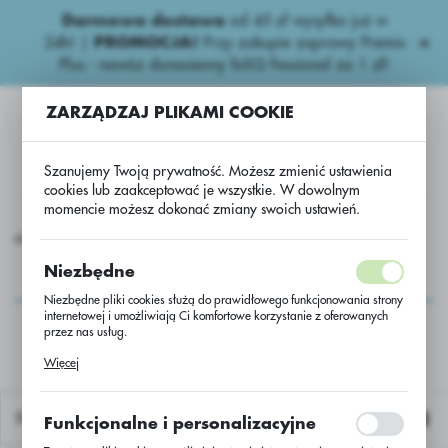
Darmowa dostawa
od 45 zł wysyłka już w
USTAWIENIA REGIONALNE
24h!
|
PROMOCJA!
Przy zakupie zaprawy Premis
Plus - nawóz donasienny foliQ Fessional za 1 zł!
Lokalizacja
ZARZĄDZAJ PLIKAMI COOKIE
Polska
Język
Szanujemy Twoją prywatność. Możesz zmienić ustawienia
polski
cookies lub zaakceptować je wszystkie. W dowolnym
momencie możesz dokonać zmiany swoich ustawień.
Waluta
 ozimy
Rzepak oz. hybryd Despina C/1 Lumiposa+Integral Pro
Polski złoty (PLN)
Rzepak oz. hybryd
Niezbędne
Despina C/1
Niezbędne pliki cookies służą do prawidłowego funkcjonowania strony
ZAPISZ
internetowej i umożliwiają Ci komfortowe korzystanie z oferowanych
Lumiposa+Integral Pro
przez nas usług.
Pliki cookies odpowiadają na podejmowane przez Ciebie działania w
Więcej
celu m.in. dostosowania Twoich ustawień preferencji prywatności,
logowania czy wypełniania formularzy. Dzięki plikom cookies strona, z
której korzystasz, może działać bez zakłóceń.
Domyślnie
Funkcjonalne i personalizacyjne