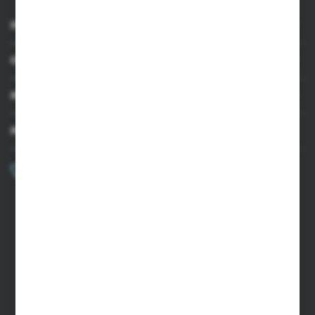
INFORMACJE
OBSŁUGA KLIENTA
MOJE KONTO
MASZ PYTANIE?
+48 502 050 479
Zapraszamy pon.-pt. 9.00-15.00
sklep@agrii.pl
FORMULARZ KONTAKTOWY