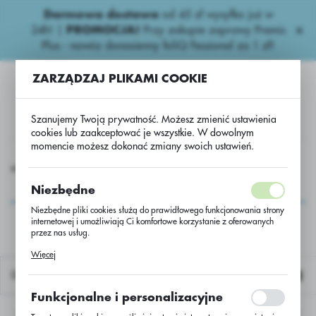
Darmowa dostawa
od 45 zł wysyłka już w
USTAWIENIA REGIONALNE
24h!
|
PROMOCJA!
Przy zakupie zaprawy Premis
Plus - nawóz donasienny foliQ Fessional za 1 zł!
Lokalizacja
ZARZĄDZAJ PLIKAMI COOKIE
Polska
Język
Szanujemy Twoją prywatność. Możesz zmienić ustawienia
polski
cookies lub zaakceptować je wszystkie. W dowolnym
momencie możesz dokonać zmiany swoich ustawień.
Waluta
Nasiona
Rzepak ozimy
Rzepak oz. hybryd DK Expat C/1
Polski złoty (PLN)
Rzepak oz. hybryd DK
Niezbędne
Expat C/1
Niezbędne pliki cookies służą do prawidłowego funkcjonowania strony
internetowej i umożliwiają Ci komfortowe korzystanie z oferowanych
ZAPISZ
przez nas usług.
Pliki cookies odpowiadają na podejmowane przez Ciebie działania w
Więcej
celu m.in. dostosowania Twoich ustawień preferencji prywatności,
logowania czy wypełniania formularzy. Dzięki plikom cookies strona, z
Domyślnie
której korzystasz, może działać bez zakłóceń.
Funkcjonalne i personalizacyjne