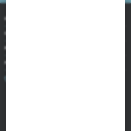
INFORMACJE
OBSŁUGA KLIENTA
MOJE KONTO
MASZ PYTANIE?
+48 502 050 479
Zapraszamy pon.-pt. 9.00-15.00
sklep@agrii.pl
FORMULARZ KONTAKTOWY