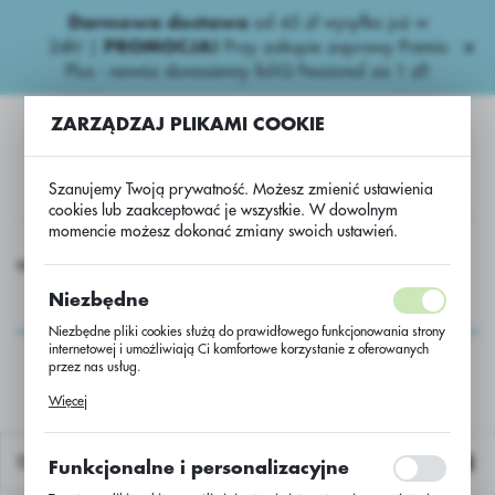
Darmowa dostawa
od 45 zł wysyłka już w
USTAWIENIA REGIONALNE
24h!
|
PROMOCJA!
Przy zakupie zaprawy Premis
Plus - nawóz donasienny foliQ Fessional za 1 zł!
Lokalizacja
ZARZĄDZAJ PLIKAMI COOKIE
Polska
Język
Szanujemy Twoją prywatność. Możesz zmienić ustawienia
polski
cookies lub zaakceptować je wszystkie. W dowolnym
momencie możesz dokonać zmiany swoich ustawień.
Waluta
Rzepak ozimy
Rzepak oz. hybryd LG Anarion C/1 Scenic Gold
Polski złoty (PLN)
Rzepak oz. hybryd LG
Niezbędne
Anarion C/1 Scenic
Niezbędne pliki cookies służą do prawidłowego funkcjonowania strony
ZAPISZ
internetowej i umożliwiają Ci komfortowe korzystanie z oferowanych
Gold
przez nas usług.
Pliki cookies odpowiadają na podejmowane przez Ciebie działania w
Więcej
celu m.in. dostosowania Twoich ustawień preferencji prywatności,
logowania czy wypełniania formularzy. Dzięki plikom cookies strona, z
której korzystasz, może działać bez zakłóceń.
Domyślnie
Funkcjonalne i personalizacyjne