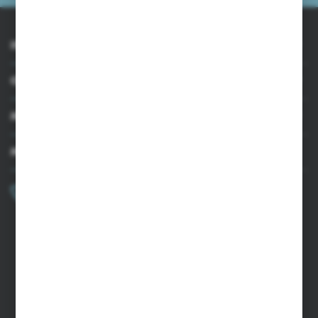
INFORMACJE
OBSŁUGA KLIENTA
MOJE KONTO
MASZ PYTANIE?
+48 502 050 479
Zapraszamy pon.-pt. 9.00-15.00
sklep@agrii.pl
FORMULARZ KONTAKTOWY