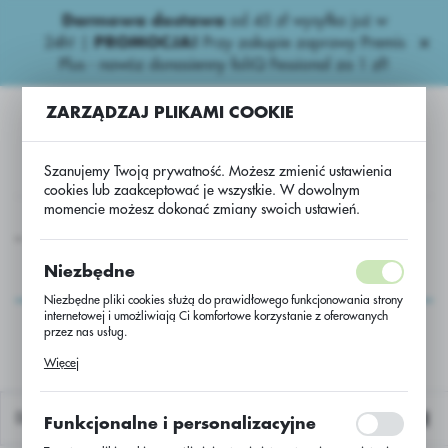
Darmowa dostawa
od 45 zł wysyłka już w
USTAWIENIA REGIONALNE
24h!
|
PROMOCJA!
Przy zakupie zaprawy Premis
Plus - nawóz donasienny foliQ Fessional za 1 zł!
Lokalizacja
ZARZĄDZAJ PLIKAMI COOKIE
Polska
Język
Szanujemy Twoją prywatność. Możesz zmienić ustawienia
polski
cookies lub zaakceptować je wszystkie. W dowolnym
momencie możesz dokonać zmiany swoich ustawień.
Waluta
Rzepak oz. hybryd. LID Caliento C/1 Buteo Start + Scenic Gold
Polski złoty (PLN)
Rzepak oz. hybryd. LID
Niezbędne
Caliento C/1 Buteo Start
Niezbędne pliki cookies służą do prawidłowego funkcjonowania strony
ZAPISZ
internetowej i umożliwiają Ci komfortowe korzystanie z oferowanych
+ Scenic Gold
przez nas usług.
Pliki cookies odpowiadają na podejmowane przez Ciebie działania w
Więcej
celu m.in. dostosowania Twoich ustawień preferencji prywatności,
logowania czy wypełniania formularzy. Dzięki plikom cookies strona, z
której korzystasz, może działać bez zakłóceń.
Domyślnie
Funkcjonalne i personalizacyjne