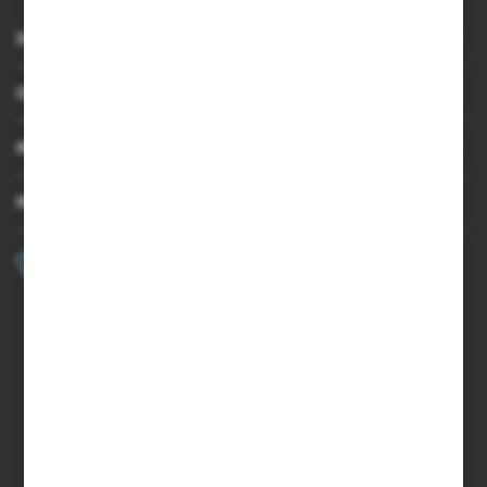
INFORMACJE
OBSŁUGA KLIENTA
MOJE KONTO
MASZ PYTANIE?
+48 502 050 479
Zapraszamy pon.-pt. 9.00-15.00
sklep@agrii.pl
FORMULARZ KONTAKTOWY