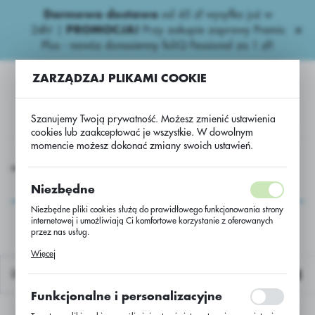
Darmowa dostawa
od 45 zł wysyłka już w
USTAWIENIA REGIONALNE
24h!
|
PROMOCJA!
Przy zakupie zaprawy Premis
Plus - nawóz donasienny foliQ Fessional za 1 zł!
Lokalizacja
ZARZĄDZAJ PLIKAMI COOKIE
Polska
Język
Szanujemy Twoją prywatność. Możesz zmienić ustawienia
polski
cookies lub zaakceptować je wszystkie. W dowolnym
momencie możesz dokonać zmiany swoich ustawień.
Waluta
zepak ozimy
Rzepak oz. hybryd RGT Cadran C/1 Scenic Gold
Polski złoty (PLN)
Rzepak oz. hybryd RGT
Niezbędne
Cadran C/1 Scenic Gold
Niezbędne pliki cookies służą do prawidłowego funkcjonowania strony
internetowej i umożliwiają Ci komfortowe korzystanie z oferowanych
ZAPISZ
przez nas usług.
Pliki cookies odpowiadają na podejmowane przez Ciebie działania w
Więcej
celu m.in. dostosowania Twoich ustawień preferencji prywatności,
logowania czy wypełniania formularzy. Dzięki plikom cookies strona, z
Domyślnie
której korzystasz, może działać bez zakłóceń.
Funkcjonalne i personalizacyjne