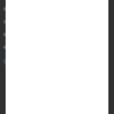
INFORMACJE
OBSŁUGA KLIENTA
MOJE KONTO
MASZ PYTANIE?
+48 502 050 479
Zapraszamy pon.-pt. 9.00-15.00
sklep@agrii.pl
FORMULARZ KONTAKTOWY