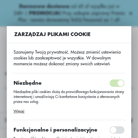
Darmowa dostawa
od 45 zł wysyłka już w
USTAWIENIA REGIONALNE
24h!
|
PROMOCJA!
Przy zakupie zaprawy Premis
Plus - nawóz donasienny foliQ Fessional za 1 zł!
Lokalizacja
ZARZĄDZAJ PLIKAMI COOKIE
Polska
Język
Szanujemy Twoją prywatność. Możesz zmienić ustawienia
polski
cookies lub zaakceptować je wszystkie. W dowolnym
momencie możesz dokonać zmiany swoich ustawień.
Waluta
 Nasiona
Rzepak ozimy
Rzepak oz. hybryd RGT Cadran
Polski złoty (PLN)
Rzepak oz. hybryd
Niezbędne
RGT Cadran
Niezbędne pliki cookies służą do prawidłowego funkcjonowania strony
internetowej i umożliwiają Ci komfortowe korzystanie z oferowanych
ZAPISZ
przez nas usług.
Pliki cookies odpowiadają na podejmowane przez Ciebie działania w
Więcej
celu m.in. dostosowania Twoich ustawień preferencji prywatności,
logowania czy wypełniania formularzy. Dzięki plikom cookies strona, z
Domyślnie
której korzystasz, może działać bez zakłóceń.
Funkcjonalne i personalizacyjne