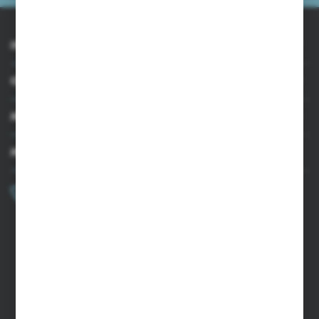
INFORMACJE
OBSŁUGA KLIENTA
MOJE KONTO
MASZ PYTANIE?
+48 502 050 479
Zapraszamy pon.-pt. 9.00-15.00
sklep@agrii.pl
FORMULARZ KONTAKTOWY