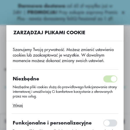
Darmowa dostawa
od 45 zł wysyłka już w
USTAWIENIA REGIONALNE
24h!
|
PROMOCJA!
Przy zakupie zaprawy Premis
Plus - nawóz donasienny foliQ Fessional za 1 zł!
Lokalizacja
ZARZĄDZAJ PLIKAMI COOKIE
Polska
Język
Szanujemy Twoją prywatność. Możesz zmienić ustawienia
polski
cookies lub zaakceptować je wszystkie. W dowolnym
momencie możesz dokonać zmiany swoich ustawień.
Waluta
ak ozimy
Rzepak oz. hybryd RGT Crios Lumiposa + Integral Pro
Polski złoty (PLN)
Rzepak oz. hybryd RGT
Niezbędne
Crios Lumiposa +
Niezbędne pliki cookies służą do prawidłowego funkcjonowania strony
ZAPISZ
internetowej i umożliwiają Ci komfortowe korzystanie z oferowanych
Integral Pro
przez nas usług.
Pliki cookies odpowiadają na podejmowane przez Ciebie działania w
Więcej
celu m.in. dostosowania Twoich ustawień preferencji prywatności,
logowania czy wypełniania formularzy. Dzięki plikom cookies strona, z
której korzystasz, może działać bez zakłóceń.
Domyślnie
Funkcjonalne i personalizacyjne