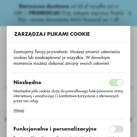
Darmowa dostawa
od 45 zł wysyłka już w
USTAWIENIA REGIONALNE
24h!
|
PROMOCJA!
Przy zakupie zaprawy Premis
Plus - nawóz donasienny foliQ Fessional za 1 zł!
Lokalizacja
ZARZĄDZAJ PLIKAMI COOKIE
Polska
Język
Szanujemy Twoją prywatność. Możesz zmienić ustawienia
polski
cookies lub zaakceptować je wszystkie. W dowolnym
momencie możesz dokonać zmiany swoich ustawień.
Waluta
Rzepak ozimy
Rzepak oz. hybryd Vectra C/1 BUTEO Start
Polski złoty (PLN)
Rzepak oz. hybryd
Niezbędne
Vectra C/1 BUTEO Start
Niezbędne pliki cookies służą do prawidłowego funkcjonowania strony
internetowej i umożliwiają Ci komfortowe korzystanie z oferowanych
ZAPISZ
przez nas usług.
Pliki cookies odpowiadają na podejmowane przez Ciebie działania w
Więcej
celu m.in. dostosowania Twoich ustawień preferencji prywatności,
logowania czy wypełniania formularzy. Dzięki plikom cookies strona, z
Domyślnie
której korzystasz, może działać bez zakłóceń.
Funkcjonalne i personalizacyjne