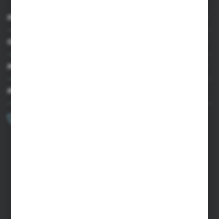
INFORMACJE
OBSŁUGA KLIENTA
MOJE KONTO
MASZ PYTANIE?
+48 502 050 479
Zapraszamy pon.-pt. 9.00-15.00
sklep@agrii.pl
FORMULARZ KONTAKTOWY