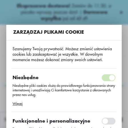
Ekspresowa dostawa!
Zamów do 11:30, a
USTAWIENIA REGIONALNE
paczka wyruszy jeszcze dziś! |
Darmowa
wysyłka
już od 45 zł!
Lokalizacja
ZARZĄDZAJ PLIKAMI COOKIE
Polska
Język
Szanujemy Twoją prywatność. Możesz zmienić ustawienia
polski
cookies lub zaakceptować je wszystkie. W dowolnym
momencie możesz dokonać zmiany swoich ustawień.
Waluta
Rzepak oz. LG Ambassador C/1 Scenic Gold + Lum + Starcover
Polski złoty (PLN)
Rzepak oz. LG
Niezbędne
Ambassador C/1 Scenic
Niezbędne pliki cookies służą do prawidłowego funkcjonowania strony
ZAPISZ
internetowej i umożliwiają Ci komfortowe korzystanie z oferowanych
Gold + Lum + Starcover
przez nas usług.
Pliki cookies odpowiadają na podejmowane przez Ciebie działania w
Więcej
celu m.in. dostosowania Twoich ustawień preferencji prywatności,
logowania czy wypełniania formularzy. Dzięki plikom cookies strona, z
której korzystasz, może działać bez zakłóceń.
Domyślnie
Funkcjonalne i personalizacyjne