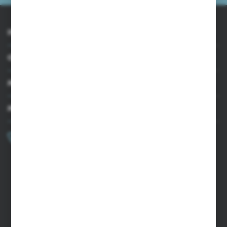
INFORMACJE
OBSŁUGA KLIENTA
MOJE KONTO
MASZ PYTANIE?
+48 502 050 479
Zapraszamy pon.-pt. 9.00-15.00
sklep@agrii.pl
FORMULARZ KONTAKTOWY