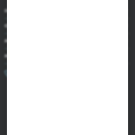
INFORMACJE
OBSŁUGA KLIENTA
MOJE KONTO
MASZ PYTANIE?
+48 502 050 479
Zapraszamy pon.-pt. 9.00-15.00
sklep@agrii.pl
FORMULARZ KONTAKTOWY