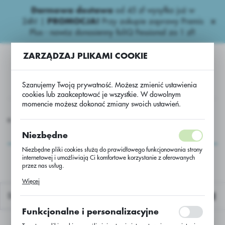
Darmowa dostawa
od 45 zł wysyłka już w
USTAWIENIA REGIONALNE
24h!
|
PROMOCJA!
Przy zakupie zaprawy Premis
Plus - nawóz donasienny foliQ Fessional za 1 zł!
Lokalizacja
ZARZĄDZAJ PLIKAMI COOKIE
Polska
Język
Szanujemy Twoją prywatność. Możesz zmienić ustawienia
polski
cookies lub zaakceptować je wszystkie. W dowolnym
momencie możesz dokonać zmiany swoich ustawień.
Waluta
iona
Rzepak ozimy
Rzepak oz. Marvin C/1 bez zaprawy
Polski złoty (PLN)
Rzepak oz. Marvin C/1
Niezbędne
bez zaprawy
Niezbędne pliki cookies służą do prawidłowego funkcjonowania strony
internetowej i umożliwiają Ci komfortowe korzystanie z oferowanych
ZAPISZ
przez nas usług.
Pliki cookies odpowiadają na podejmowane przez Ciebie działania w
Więcej
celu m.in. dostosowania Twoich ustawień preferencji prywatności,
logowania czy wypełniania formularzy. Dzięki plikom cookies strona, z
Domyślnie
której korzystasz, może działać bez zakłóceń.
Funkcjonalne i personalizacyjne