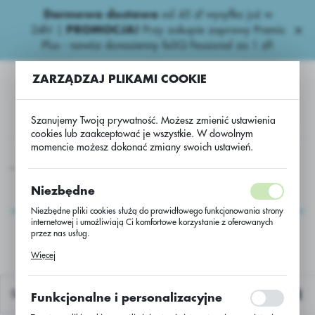
Darmowa dostawa
od 45 zł wysyłka już w
USTAWIENIA REGIONALNE
24h!
|
PROMOCJA!
Przy zakupie zaprawy Premis
Plus - nawóz donasienny foliQ Fessional za 1 zł!
Lokalizacja
ZARZĄDZAJ PLIKAMI COOKIE
Polska
Język
Szanujemy Twoją prywatność. Możesz zmienić ustawienia
polski
cookies lub zaakceptować je wszystkie. W dowolnym
momencie możesz dokonać zmiany swoich ustawień.
Waluta
Rzepak oz. Marvin C/1 Buteo Start + Integral Pro +Scenic Gold
Polski złoty (PLN)
Rzepak oz. Marvin C/1
Niezbędne
Buteo Start + Integral
Niezbędne pliki cookies służą do prawidłowego funkcjonowania strony
ZAPISZ
internetowej i umożliwiają Ci komfortowe korzystanie z oferowanych
Pro +Scenic Gold
przez nas usług.
Pliki cookies odpowiadają na podejmowane przez Ciebie działania w
Więcej
celu m.in. dostosowania Twoich ustawień preferencji prywatności,
logowania czy wypełniania formularzy. Dzięki plikom cookies strona, z
której korzystasz, może działać bez zakłóceń.
Domyślnie
Funkcjonalne i personalizacyjne