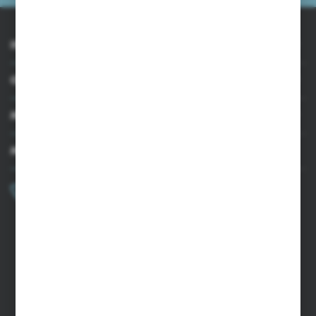
INFORMACJE
OBSŁUGA KLIENTA
MOJE KONTO
MASZ PYTANIE?
+48 502 050 479
Zapraszamy pon.-pt. 9.00-15.00
sklep@agrii.pl
FORMULARZ KONTAKTOWY