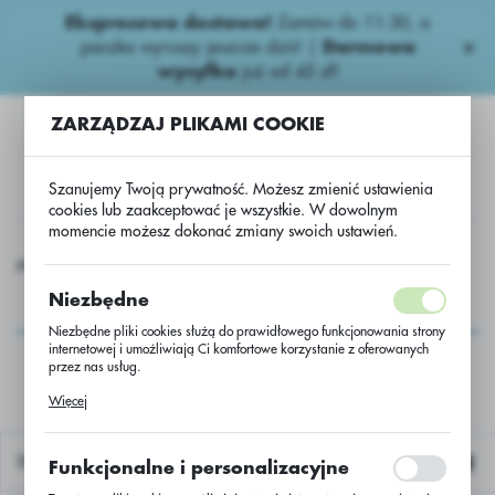
Ekspresowa dostawa!
Zamów do 11:30, a
USTAWIENIA REGIONALNE
paczka wyruszy jeszcze dziś! |
Darmowa
wysyłka
już od 45 zł!
Lokalizacja
ZARZĄDZAJ PLIKAMI COOKIE
Polska
Język
Szanujemy Twoją prywatność. Możesz zmienić ustawienia
polski
cookies lub zaakceptować je wszystkie. W dowolnym
momencie możesz dokonać zmiany swoich ustawień.
Waluta
Rzepak ozimy
Rzepak oz. Marvin C/1 Buteo Start + Integral Pro
Polski złoty (PLN)
Rzepak oz. Marvin C/1
Niezbędne
Buteo Start + Integral
Niezbędne pliki cookies służą do prawidłowego funkcjonowania strony
ZAPISZ
internetowej i umożliwiają Ci komfortowe korzystanie z oferowanych
Pro
przez nas usług.
Pliki cookies odpowiadają na podejmowane przez Ciebie działania w
Więcej
celu m.in. dostosowania Twoich ustawień preferencji prywatności,
logowania czy wypełniania formularzy. Dzięki plikom cookies strona, z
której korzystasz, może działać bez zakłóceń.
Domyślnie
Funkcjonalne i personalizacyjne