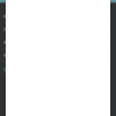
INFORMACJE
OBSŁUGA KLIENTA
MOJE KONTO
MASZ PYTANIE?
+48 502 050 479
Zapraszamy pon.-pt. 9.00-15.00
sklep@agrii.pl
FORMULARZ KONTAKTOWY