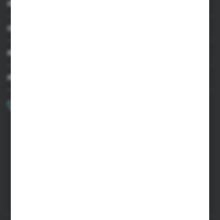
INFORMACJE
OBSŁUGA KLIENTA
MOJE KONTO
MASZ PYTANIE?
+48 502 050 479
Zapraszamy pon.-pt. 9.00-15.00
sklep@agrii.pl
FORMULARZ KONTAKTOWY