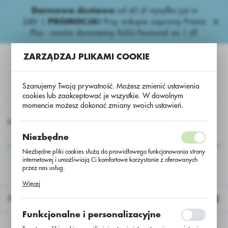
Darmowa dostawa
od 45 zł wysyłka już w
USTAWIENIA REGIONALNE
24h!
|
PROMOCJA!
Przy zakupie zaprawy Premis
Plus - nawóz donasienny foliQ Fessional za 1 zł!
Lokalizacja
ZARZĄDZAJ PLIKAMI COOKIE
Polska
Język
Szanujemy Twoją prywatność. Możesz zmienić ustawienia
polski
cookies lub zaakceptować je wszystkie. W dowolnym
momencie możesz dokonać zmiany swoich ustawień.
Waluta
Nasiona
Rzepak ozimy
Rzepak oz. Rumba C/1 Cruiser N
Polski złoty (PLN)
Rzepak oz. Rumba C/1
Niezbędne
Cruiser N
Niezbędne pliki cookies służą do prawidłowego funkcjonowania strony
internetowej i umożliwiają Ci komfortowe korzystanie z oferowanych
ZAPISZ
przez nas usług.
Pliki cookies odpowiadają na podejmowane przez Ciebie działania w
Więcej
celu m.in. dostosowania Twoich ustawień preferencji prywatności,
logowania czy wypełniania formularzy. Dzięki plikom cookies strona, z
Domyślnie
której korzystasz, może działać bez zakłóceń.
Funkcjonalne i personalizacyjne