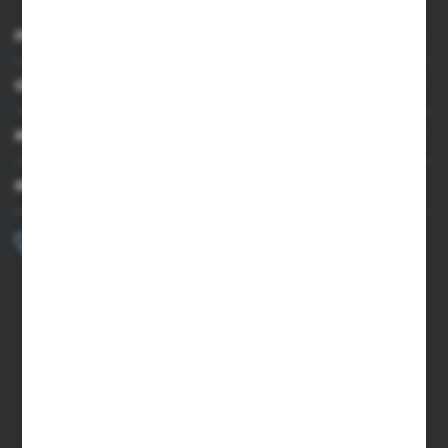
INFORMACJE
OBSŁUGA KLIENTA
MOJE KONTO
MASZ PYTANIE?
+48 502 050 479
Zapraszamy pon.-pt. 9.00-15.00
sklep@agrii.pl
FORMULARZ KONTAKTOWY