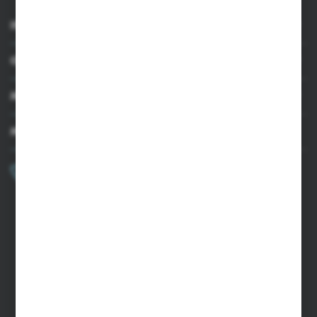
INFORMACJE
OBSŁUGA KLIENTA
MOJE KONTO
MASZ PYTANIE?
+48 502 050 479
Zapraszamy pon.-pt. 9.00-15.00
sklep@agrii.pl
FORMULARZ KONTAKTOWY