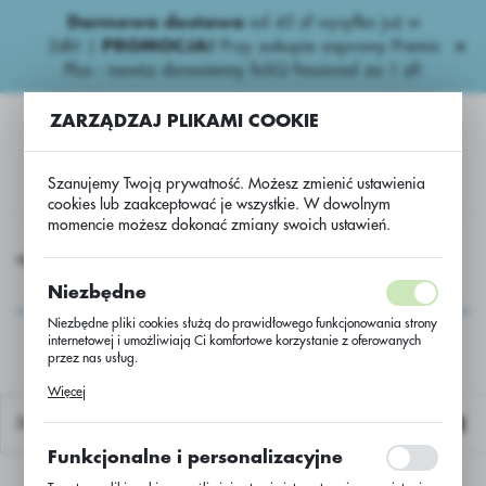
Darmowa dostawa
od 45 zł wysyłka już w
USTAWIENIA REGIONALNE
24h!
|
PROMOCJA!
Przy zakupie zaprawy Premis
Plus - nawóz donasienny foliQ Fessional za 1 zł!
Lokalizacja
ZARZĄDZAJ PLIKAMI COOKIE
Polska
Język
Szanujemy Twoją prywatność. Możesz zmienić ustawienia
polski
cookies lub zaakceptować je wszystkie. W dowolnym
momencie możesz dokonać zmiany swoich ustawień.
Waluta
Rzepak Nasiona
Rzepak ozimy
Rzepak oz. Sezame C/1
Polski złoty (PLN)
Rzepak oz. Sezame
Niezbędne
C/1
Niezbędne pliki cookies służą do prawidłowego funkcjonowania strony
internetowej i umożliwiają Ci komfortowe korzystanie z oferowanych
ZAPISZ
przez nas usług.
Pliki cookies odpowiadają na podejmowane przez Ciebie działania w
Więcej
celu m.in. dostosowania Twoich ustawień preferencji prywatności,
logowania czy wypełniania formularzy. Dzięki plikom cookies strona, z
Domyślnie
której korzystasz, może działać bez zakłóceń.
Funkcjonalne i personalizacyjne