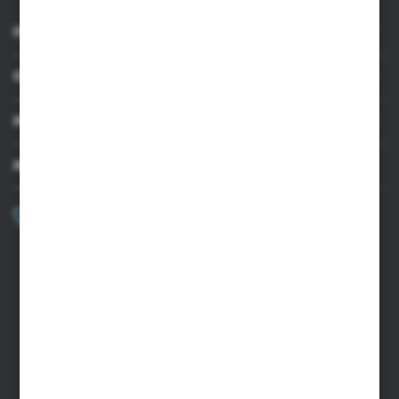
INFORMACJE
OBSŁUGA KLIENTA
MOJE KONTO
MASZ PYTANIE?
+48 502 050 479
Zapraszamy pon.-pt. 9.00-15.00
sklep@agrii.pl
FORMULARZ KONTAKTOWY