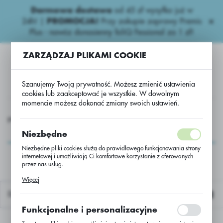
Darmowa dostawa
od 45 zł wysyłka już w
USTAWIENIA REGIONALNE
24h!
|
PROMOCJA!
Przy zakupie zaprawy Premis
Plus - nawóz donasienny foliQ Fessional za 1 zł!
Lokalizacja
ZARZĄDZAJ PLIKAMI COOKIE
Polska
Język
Szanujemy Twoją prywatność. Możesz zmienić ustawienia
polski
cookies lub zaakceptować je wszystkie. W dowolnym
momencie możesz dokonać zmiany swoich ustawień.
Waluta
Rzepak Nasiona
Rzepak ozimy
Rzepak ozimy ES Fuego B
Polski złoty (PLN)
Rzepak ozimy ES
Niezbędne
Fuego B
Niezbędne pliki cookies służą do prawidłowego funkcjonowania strony
internetowej i umożliwiają Ci komfortowe korzystanie z oferowanych
ZAPISZ
przez nas usług.
Pliki cookies odpowiadają na podejmowane przez Ciebie działania w
Więcej
celu m.in. dostosowania Twoich ustawień preferencji prywatności,
logowania czy wypełniania formularzy. Dzięki plikom cookies strona, z
Domyślnie
której korzystasz, może działać bez zakłóceń.
Funkcjonalne i personalizacyjne