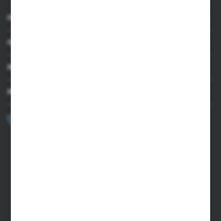
INFORMACJE
OBSŁUGA KLIENTA
MOJE KONTO
MASZ PYTANIE?
+48 502 050 479
Zapraszamy pon.-pt. 9.00-15.00
sklep@agrii.pl
FORMULARZ KONTAKTOWY