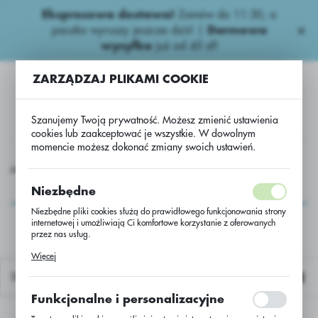
Ekspresowa dostawa!
Zamów do 11:30, a
USTAWIENIA REGIONALNE
paczka wyruszy jeszcze dziś! |
Darmowa
wysyłka
już od 45 zł!
Lokalizacja
ZARZĄDZAJ PLIKAMI COOKIE
Polska
Język
Szanujemy Twoją prywatność. Możesz zmienić ustawienia
polski
cookies lub zaakceptować je wszystkie. W dowolnym
momencie możesz dokonać zmiany swoich ustawień.
Waluta
Nasiona
Rzepak ozimy
Rzepak ozimy RGT Alpaga PB/kg
Polski złoty (PLN)
Rzepak ozimy RGT
Niezbędne
Alpaga PB/kg
Niezbędne pliki cookies służą do prawidłowego funkcjonowania strony
internetowej i umożliwiają Ci komfortowe korzystanie z oferowanych
ZAPISZ
przez nas usług.
Pliki cookies odpowiadają na podejmowane przez Ciebie działania w
Więcej
celu m.in. dostosowania Twoich ustawień preferencji prywatności,
logowania czy wypełniania formularzy. Dzięki plikom cookies strona, z
Domyślnie
której korzystasz, może działać bez zakłóceń.
Funkcjonalne i personalizacyjne