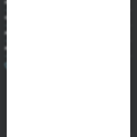
INFORMACJE
OBSŁUGA KLIENTA
MOJE KONTO
MASZ PYTANIE?
+48 502 050 479
Zapraszamy pon.-pt. 9.00-15.00
sklep@agrii.pl
FORMULARZ KONTAKTOWY