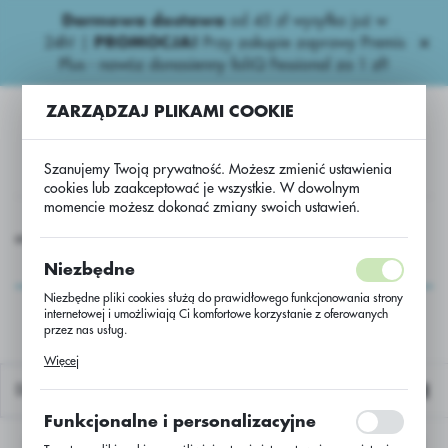
Darmowa dostawa
od 45 zł wysyłka już w
USTAWIENIA REGIONALNE
24h!
|
PROMOCJA!
Przy zakupie zaprawy Premis
Plus - nawóz donasienny foliQ Fessional za 1 zł!
Lokalizacja
ZARZĄDZAJ PLIKAMI COOKIE
Polska
Język
Szanujemy Twoją prywatność. Możesz zmienić ustawienia
polski
cookies lub zaakceptować je wszystkie. W dowolnym
momencie możesz dokonać zmiany swoich ustawień.
Waluta
e nawozy
Azotowe
Saletra wapniowa TROPICOTE - 50kg
Polski złoty (PLN)
Saletra wapniowa
Niezbędne
TROPICOTE - 50kg
Niezbędne pliki cookies służą do prawidłowego funkcjonowania strony
internetowej i umożliwiają Ci komfortowe korzystanie z oferowanych
ZAPISZ
przez nas usług.
Pliki cookies odpowiadają na podejmowane przez Ciebie działania w
Więcej
celu m.in. dostosowania Twoich ustawień preferencji prywatności,
logowania czy wypełniania formularzy. Dzięki plikom cookies strona, z
Domyślnie
której korzystasz, może działać bez zakłóceń.
Funkcjonalne i personalizacyjne