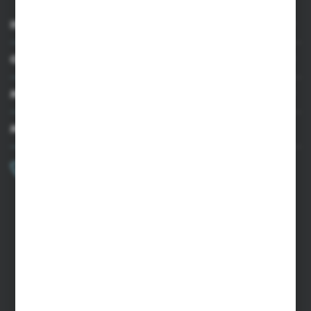
INFORMACJE
OBSŁUGA KLIENTA
MOJE KONTO
MASZ PYTANIE?
+48 502 050 479
Zapraszamy pon.-pt. 9.00-15.00
sklep@agrii.pl
FORMULARZ KONTAKTOWY