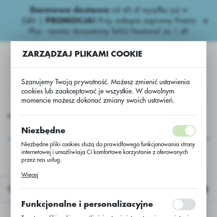
Darmowa dostawa
od 45 zł wysyłka już w
USTAWIENIA REGIONALNE
24h!
|
PROMOCJA!
Przy zakupie zaprawy Premis
Plus - nawóz donasienny foliQ Fessional za 1 zł!
Lokalizacja
ZARZĄDZAJ PLIKAMI COOKIE
Polska
Język
Szanujemy Twoją prywatność. Możesz zmienić ustawienia
polski
cookies lub zaakceptować je wszystkie. W dowolnym
momencie możesz dokonać zmiany swoich ustawień.
Waluta
otowe nawozy
Azotowe
Saletrzak dol. 27% Tarnów-50 kg
Polski złoty (PLN)
Saletrzak dol. 27%
Niezbędne
Tarnów-50 kg
Niezbędne pliki cookies służą do prawidłowego funkcjonowania strony
internetowej i umożliwiają Ci komfortowe korzystanie z oferowanych
ZAPISZ
przez nas usług.
Pliki cookies odpowiadają na podejmowane przez Ciebie działania w
Więcej
celu m.in. dostosowania Twoich ustawień preferencji prywatności,
logowania czy wypełniania formularzy. Dzięki plikom cookies strona, z
Domyślnie
której korzystasz, może działać bez zakłóceń.
Funkcjonalne i personalizacyjne