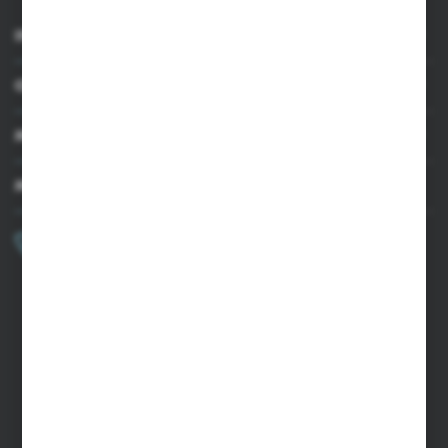
INFORMACJE
OBSŁUGA KLIENTA
MOJE KONTO
MASZ PYTANIE?
+48 502 050 479
Zapraszamy pon.-pt. 9.00-15.00
sklep@agrii.pl
FORMULARZ KONTAKTOWY