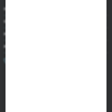
INFORMACJE
OBSŁUGA KLIENTA
MOJE KONTO
MASZ PYTANIE?
+48 502 050 479
Zapraszamy pon.-pt. 9.00-15.00
sklep@agrii.pl
FORMULARZ KONTAKTOWY