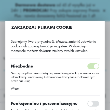
Darmowa dostawa
od 45 zł wysyłka już w
USTAWIENIA REGIONALNE
24h!
|
PROMOCJA!
Przy zakupie zaprawy Premis
Plus - nawóz donasienny foliQ Fessional za 1 zł!
Lokalizacja
ZARZĄDZAJ PLIKAMI COOKIE
Polska
Język
Szanujemy Twoją prywatność. Możesz zmienić ustawienia
polski
cookies lub zaakceptować je wszystkie. W dowolnym
momencie możesz dokonać zmiany swoich ustawień.
Waluta
Azotowe nawozy
Azotowe
Salmag 27,5% ZAK - 50 kg
Polski złoty (PLN)
Salmag 27,5% ZAK -
Niezbędne
50 kg
Niezbędne pliki cookies służą do prawidłowego funkcjonowania strony
internetowej i umożliwiają Ci komfortowe korzystanie z oferowanych
ZAPISZ
przez nas usług.
Pliki cookies odpowiadają na podejmowane przez Ciebie działania w
Więcej
celu m.in. dostosowania Twoich ustawień preferencji prywatności,
logowania czy wypełniania formularzy. Dzięki plikom cookies strona, z
Domyślnie
której korzystasz, może działać bez zakłóceń.
Funkcjonalne i personalizacyjne