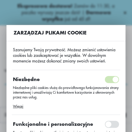
Ekspresowa dostawa!
Zamów do 11:30, a
USTAWIENIA REGIONALNE
paczka wyruszy jeszcze dziś! |
Darmowa
wysyłka
już od 45 zł!
Lokalizacja
ZARZĄDZAJ PLIKAMI COOKIE
Polska
Język
Szanujemy Twoją prywatność. Możesz zmienić ustawienia
polski
cookies lub zaakceptować je wszystkie. W dowolnym
momencie możesz dokonać zmiany swoich ustawień.
Waluta
Azotowe nawozy
Azotowe
Salmag z S 27,5% ZAK - BB
Polski złoty (PLN)
Salmag z S 27,5% ZAK
Niezbędne
- BB
Niezbędne pliki cookies służą do prawidłowego funkcjonowania strony
internetowej i umożliwiają Ci komfortowe korzystanie z oferowanych
ZAPISZ
przez nas usług.
Pliki cookies odpowiadają na podejmowane przez Ciebie działania w
Więcej
celu m.in. dostosowania Twoich ustawień preferencji prywatności,
logowania czy wypełniania formularzy. Dzięki plikom cookies strona, z
Domyślnie
której korzystasz, może działać bez zakłóceń.
Funkcjonalne i personalizacyjne