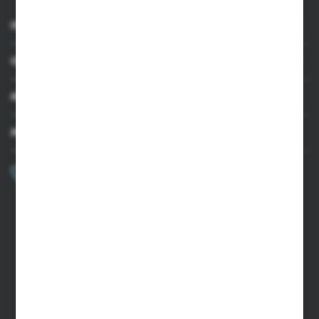
INFORMACJE
OBSŁUGA KLIENTA
MOJE KONTO
MASZ PYTANIE?
+48 502 050 479
Zapraszamy pon.-pt. 9.00-15.00
sklep@agrii.pl
FORMULARZ KONTAKTOWY