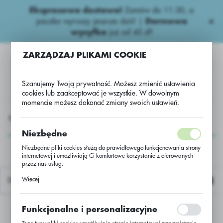
Ekspresowa dostawa!
Zamów do 11:30, a
USTAWIENIA REGIONALNE
paczka wyruszy jeszcze dziś! |
Darmowa
wysyłka
już od 45 zł!
Lokalizacja
ZARZĄDZAJ PLIKAMI COOKIE
Polska
Język
Szanujemy Twoją prywatność. Możesz zmienić ustawienia
polski
cookies lub zaakceptować je wszystkie. W dowolnym
momencie możesz dokonać zmiany swoich ustawień.
Waluta
Fungicydy Ogrodnicze
Fungicydy Ogrodnicze.
Samer
Polski złoty (PLN)
Samer
Niezbędne
Niezbędne pliki cookies służą do prawidłowego funkcjonowania strony
internetowej i umożliwiają Ci komfortowe korzystanie z oferowanych
ZAPISZ
przez nas usług.
Pliki cookies odpowiadają na podejmowane przez Ciebie działania w
Więcej
Domyślnie
celu m.in. dostosowania Twoich ustawień preferencji prywatności,
logowania czy wypełniania formularzy. Dzięki plikom cookies strona, z
której korzystasz, może działać bez zakłóceń.
Funkcjonalne i personalizacyjne
Nie znaleziono produktów w tej kategorii:
Proszę wybrać inną kategorię.