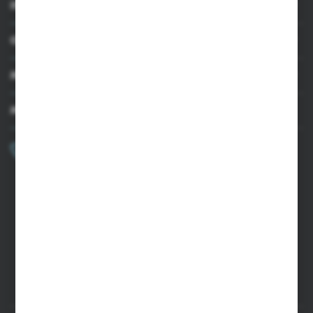
INFORMACJE
OBSŁUGA KLIENTA
MOJE KONTO
MASZ PYTANIE?
+48 502 050 479
Zapraszamy pon.-pt. 9.00-15.00
sklep@agrii.pl
FORMULARZ KONTAKTOWY