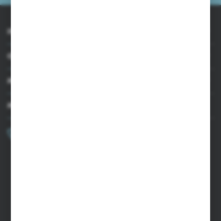
INFORMACJE
OBSŁUGA KLIENTA
MOJE KONTO
MASZ PYTANIE?
+48 502 050 479
Zapraszamy pon.-pt. 9.00-15.00
sklep@agrii.pl
FORMULARZ KONTAKTOWY