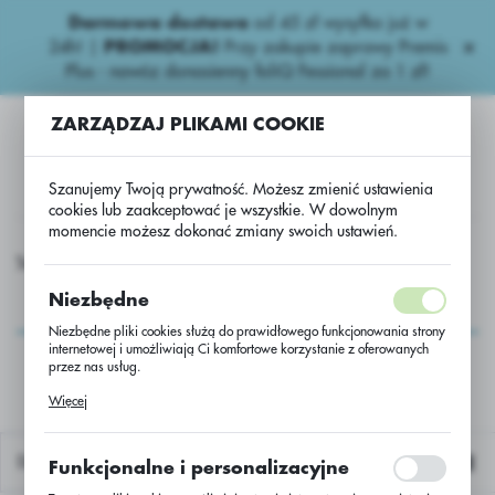
Darmowa dostawa
od 45 zł wysyłka już w
USTAWIENIA REGIONALNE
24h!
|
PROMOCJA!
Przy zakupie zaprawy Premis
Plus - nawóz donasienny foliQ Fessional za 1 zł!
Lokalizacja
ZARZĄDZAJ PLIKAMI COOKIE
Polska
Język
Szanujemy Twoją prywatność. Możesz zmienić ustawienia
polski
cookies lub zaakceptować je wszystkie. W dowolnym
momencie możesz dokonać zmiany swoich ustawień.
Waluta
Zbożowe Zaprawy
Scenic Gold 1000l/zaprawa powierzona
Polski złoty (PLN)
Scenic Gold
Niezbędne
1000l/zaprawa
Niezbędne pliki cookies służą do prawidłowego funkcjonowania strony
ZAPISZ
internetowej i umożliwiają Ci komfortowe korzystanie z oferowanych
powierzona
przez nas usług.
Pliki cookies odpowiadają na podejmowane przez Ciebie działania w
Więcej
celu m.in. dostosowania Twoich ustawień preferencji prywatności,
logowania czy wypełniania formularzy. Dzięki plikom cookies strona, z
której korzystasz, może działać bez zakłóceń.
Domyślnie
Funkcjonalne i personalizacyjne