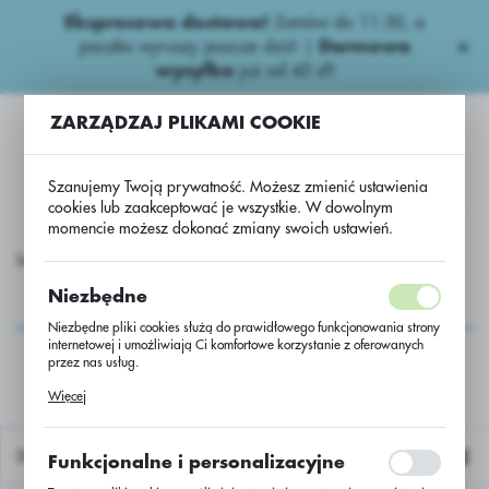
Ekspresowa dostawa!
Zamów do 11:30, a
USTAWIENIA REGIONALNE
paczka wyruszy jeszcze dziś! |
Darmowa
wysyłka
już od 45 zł!
Lokalizacja
ZARZĄDZAJ PLIKAMI COOKIE
Polska
Język
Szanujemy Twoją prywatność. Możesz zmienić ustawienia
polski
cookies lub zaakceptować je wszystkie. W dowolnym
momencie możesz dokonać zmiany swoich ustawień.
Waluta
Zbożowe Zaprawy
Scenic Gold 1000l/zaprawa produkcyjna
Polski złoty (PLN)
Scenic Gold
Niezbędne
1000l/zaprawa
Niezbędne pliki cookies służą do prawidłowego funkcjonowania strony
ZAPISZ
internetowej i umożliwiają Ci komfortowe korzystanie z oferowanych
produkcyjna
przez nas usług.
Pliki cookies odpowiadają na podejmowane przez Ciebie działania w
Więcej
celu m.in. dostosowania Twoich ustawień preferencji prywatności,
logowania czy wypełniania formularzy. Dzięki plikom cookies strona, z
której korzystasz, może działać bez zakłóceń.
Domyślnie
Funkcjonalne i personalizacyjne