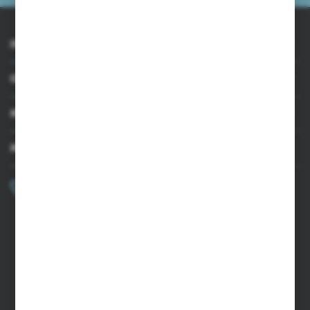
INFORMACJE
OBSŁUGA KLIENTA
MOJE KONTO
MASZ PYTANIE?
+48 502 050 479
Zapraszamy pon.-pt. 9.00-15.00
sklep@agrii.pl
FORMULARZ KONTAKTOWY