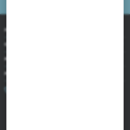
prywatności
INFORMACJE
OBSŁUGA KLIENTA
MOJE KONTO
MASZ PYTANIE?
+48 502 050 479
Zapraszamy pon.-pt. 9.00-15.00
sklep@agrii.pl