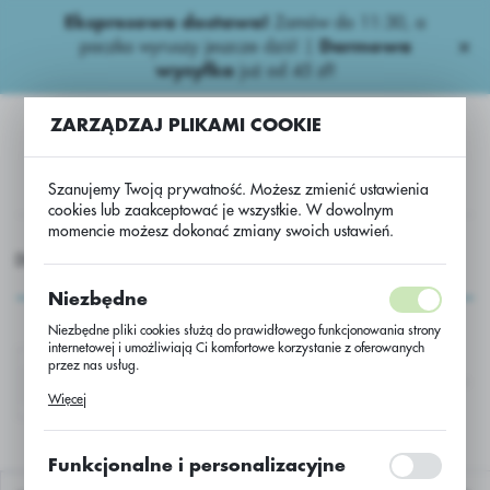
Ekspresowa dostawa!
Zamów do 11:30, a
USTAWIENIA REGIONALNE
paczka wyruszy jeszcze dziś! |
Darmowa
wysyłka
już od 45 zł!
Lokalizacja
ZARZĄDZAJ PLIKAMI COOKIE
Polska
Język
Szanujemy Twoją prywatność. Możesz zmienić ustawienia
polski
cookies lub zaakceptować je wszystkie. W dowolnym
momencie możesz dokonać zmiany swoich ustawień.
Waluta
RODUKTY
AGROCHEMIA
Fungicydy zbożowe
SDHI
Polski złoty (PLN)
SDHI
Niezbędne
Niezbędne pliki cookies służą do prawidłowego funkcjonowania strony
ZAPISZ
internetowej i umożliwiają Ci komfortowe korzystanie z oferowanych
przez nas usług.
PSZENICA T1 PREMIUM
PSZENICA T2 PREMIUM
Pliki cookies odpowiadają na podejmowane przez Ciebie działania w
Więcej
celu m.in. dostosowania Twoich ustawień preferencji prywatności,
logowania czy wypełniania formularzy. Dzięki plikom cookies strona, z
której korzystasz, może działać bez zakłóceń.
Funkcjonalne i personalizacyjne