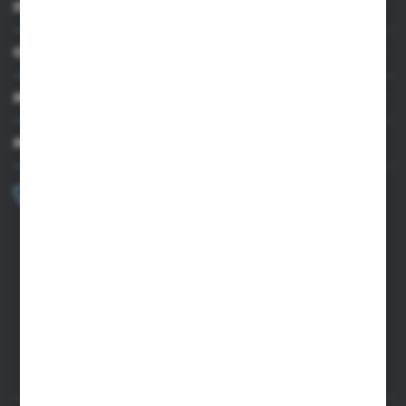
INFORMACJE
OBSŁUGA KLIENTA
MOJE KONTO
MASZ PYTANIE?
+48 502 050 479
Zapraszamy pon.-pt. 9.00-15.00
sklep@agrii.pl
FORMULARZ KONTAKTOWY