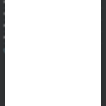
INFORMACJE
OBSŁUGA KLIENTA
MOJE KONTO
MASZ PYTANIE?
+48 502 050 479
Zapraszamy pon.-pt. 9.00-15.00
sklep@agrii.pl
FORMULARZ KONTAKTOWY