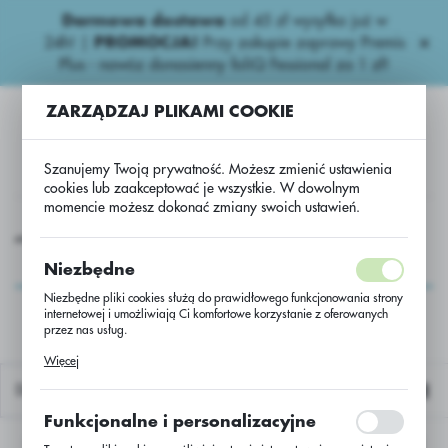
Darmowa dostawa
od 45 zł wysyłka już w
USTAWIENIA REGIONALNE
24h!
|
PROMOCJA!
Przy zakupie zaprawy Premis
Plus - nawóz donasienny foliQ Fessional za 1 zł!
Lokalizacja
ZARZĄDZAJ PLIKAMI COOKIE
Polska
Język
Szanujemy Twoją prywatność. Możesz zmienić ustawienia
polski
cookies lub zaakceptować je wszystkie. W dowolnym
momencie możesz dokonać zmiany swoich ustawień.
Waluta
 nawozy
Azotowe
Siarczan amonu krystaliczny/worek 50
Polski złoty (PLN)
Siarczan amonu
Niezbędne
krystaliczny/worek 50
Niezbędne pliki cookies służą do prawidłowego funkcjonowania strony
internetowej i umożliwiają Ci komfortowe korzystanie z oferowanych
ZAPISZ
przez nas usług.
Pliki cookies odpowiadają na podejmowane przez Ciebie działania w
Więcej
celu m.in. dostosowania Twoich ustawień preferencji prywatności,
logowania czy wypełniania formularzy. Dzięki plikom cookies strona, z
Domyślnie
której korzystasz, może działać bez zakłóceń.
Funkcjonalne i personalizacyjne