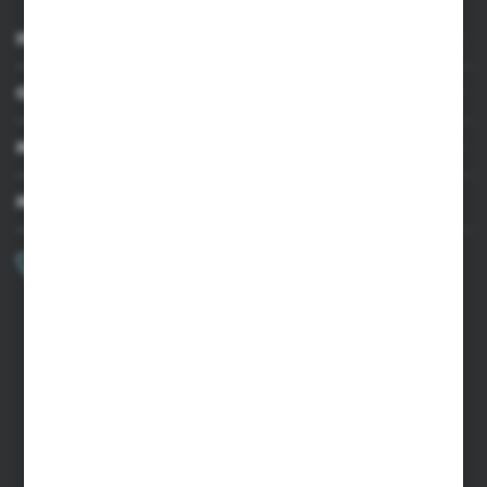
INFORMACJE
OBSŁUGA KLIENTA
MOJE KONTO
MASZ PYTANIE?
+48 502 050 479
Zapraszamy pon.-pt. 9.00-15.00
sklep@agrii.pl
FORMULARZ KONTAKTOWY