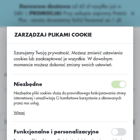
Darmowa dostawa
od 45 zł wysyłka już w
USTAWIENIA REGIONALNE
24h!
|
PROMOCJA!
Przy zakupie zaprawy Premis
Plus - nawóz donasienny foliQ Fessional za 1 zł!
Lokalizacja
ZARZĄDZAJ PLIKAMI COOKIE
Polska
Język
Szanujemy Twoją prywatność. Możesz zmienić ustawienia
polski
cookies lub zaakceptować je wszystkie. W dowolnym
momencie możesz dokonać zmiany swoich ustawień.
Waluta
e nawozy
Proste
Siarczan Magnezu Granulowany/w25kg
Polski złoty (PLN)
Siarczan Magnezu
Niezbędne
Granulowany/w25kg
Niezbędne pliki cookies służą do prawidłowego funkcjonowania strony
internetowej i umożliwiają Ci komfortowe korzystanie z oferowanych
ZAPISZ
przez nas usług.
Pliki cookies odpowiadają na podejmowane przez Ciebie działania w
Więcej
celu m.in. dostosowania Twoich ustawień preferencji prywatności,
logowania czy wypełniania formularzy. Dzięki plikom cookies strona, z
Domyślnie
której korzystasz, może działać bez zakłóceń.
Funkcjonalne i personalizacyjne