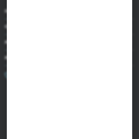
INFORMACJE
OBSŁUGA KLIENTA
MOJE KONTO
MASZ PYTANIE?
+48 502 050 479
Zapraszamy pon.-pt. 9.00-15.00
sklep@agrii.pl
FORMULARZ KONTAKTOWY