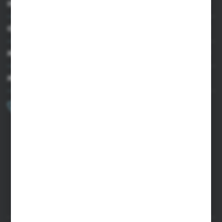
INFORMACJE
OBSŁUGA KLIENTA
MOJE KONTO
MASZ PYTANIE?
+48 502 050 479
Zapraszamy pon.-pt. 9.00-15.00
sklep@agrii.pl
FORMULARZ KONTAKTOWY