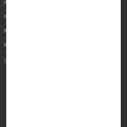
INFORMACJE
OBSŁUGA KLIENTA
MOJE KONTO
MASZ PYTANIE?
+48 502 050 479
Zapraszamy pon.-pt. 9.00-15.00
sklep@agrii.pl
FORMULARZ KONTAKTOWY