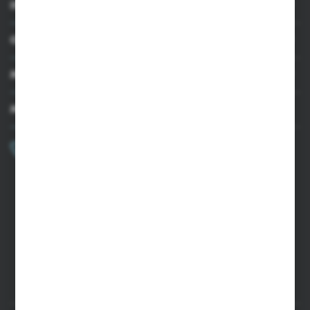
INFORMACJE
OBSŁUGA KLIENTA
MOJE KONTO
MASZ PYTANIE?
+48 502 050 479
Zapraszamy pon.-pt. 9.00-15.00
sklep@agrii.pl
FORMULARZ KONTAKTOWY