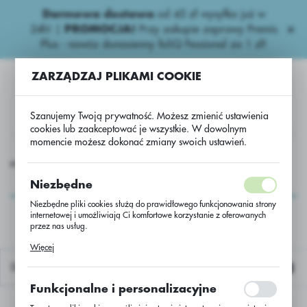
Darmowa dostawa
od 45 zł wysyłka już w
USTAWIENIA REGIONALNE
24h!
|
PROMOCJA!
Przy zakupie zaprawy Premis
Plus - nawóz donasienny foliQ Fessional za 1 zł!
Lokalizacja
ZARZĄDZAJ PLIKAMI COOKIE
Polska
Język
Szanujemy Twoją prywatność. Możesz zmienić ustawienia
polski
cookies lub zaakceptować je wszystkie. W dowolnym
momencie możesz dokonać zmiany swoich ustawień.
Waluta
ecznik Nasiona
Słonecznik
Słonecznik RGT Tallisman BIO
Polski złoty (PLN)
Słonecznik RGT
Niezbędne
Tallisman BIO
Niezbędne pliki cookies służą do prawidłowego funkcjonowania strony
internetowej i umożliwiają Ci komfortowe korzystanie z oferowanych
ZAPISZ
przez nas usług.
Pliki cookies odpowiadają na podejmowane przez Ciebie działania w
Więcej
celu m.in. dostosowania Twoich ustawień preferencji prywatności,
logowania czy wypełniania formularzy. Dzięki plikom cookies strona, z
Domyślnie
której korzystasz, może działać bez zakłóceń.
Funkcjonalne i personalizacyjne