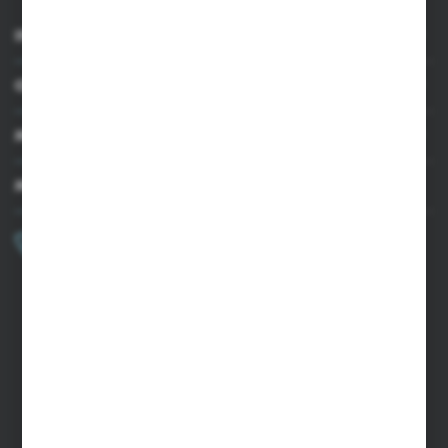
INFORMACJE
OBSŁUGA KLIENTA
MOJE KONTO
MASZ PYTANIE?
+48 502 050 479
Zapraszamy pon.-pt. 9.00-15.00
sklep@agrii.pl
FORMULARZ KONTAKTOWY