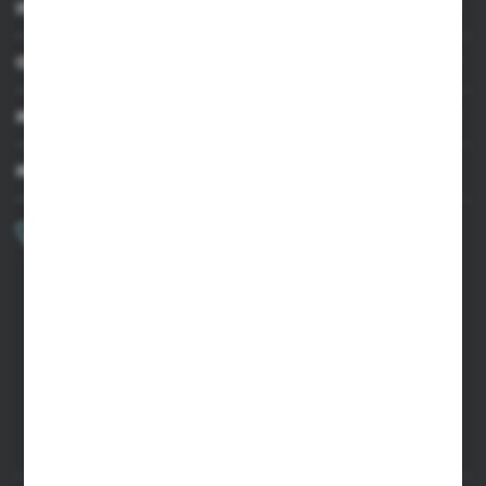
INFORMACJE
OBSŁUGA KLIENTA
MOJE KONTO
MASZ PYTANIE?
+48 502 050 479
Zapraszamy pon.-pt. 9.00-15.00
sklep@agrii.pl
FORMULARZ KONTAKTOWY