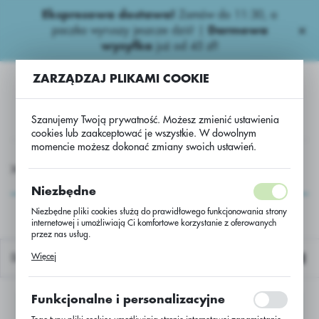
Ekspresowa dostawa!
Zamów do 11:30, a
USTAWIENIA REGIONALNE
paczka wyruszy jeszcze dziś! |
Darmowa
wysyłka
już od 45 zł!
Lokalizacja
ZARZĄDZAJ PLIKAMI COOKIE
Polska
Język
Szanujemy Twoją prywatność. Możesz zmienić ustawienia
polski
cookies lub zaakceptować je wszystkie. W dowolnym
momencie możesz dokonać zmiany swoich ustawień.
Waluta
ROCHEMIA
Insektycydy
Insektycydy/new
SLUXX HP
Polski złoty (PLN)
SLUXX HP
Niezbędne
Niezbędne pliki cookies służą do prawidłowego funkcjonowania strony
internetowej i umożliwiają Ci komfortowe korzystanie z oferowanych
ZAPISZ
przez nas usług.
Pliki cookies odpowiadają na podejmowane przez Ciebie działania w
Więcej
Domyślnie
celu m.in. dostosowania Twoich ustawień preferencji prywatności,
logowania czy wypełniania formularzy. Dzięki plikom cookies strona, z
której korzystasz, może działać bez zakłóceń.
Funkcjonalne i personalizacyjne
Nie znaleziono produktów w tej kategorii:
Proszę wybrać inną kategorię.