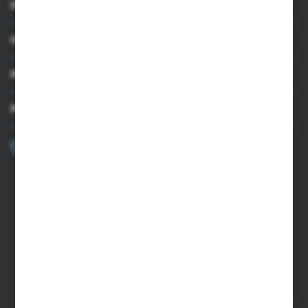
INFORMACJE
OBSŁUGA KLIENTA
MOJE KONTO
MASZ PYTANIE?
+48 502 050 479
Zapraszamy pon.-pt. 9.00-15.00
sklep@agrii.pl
FORMULARZ KONTAKTOWY