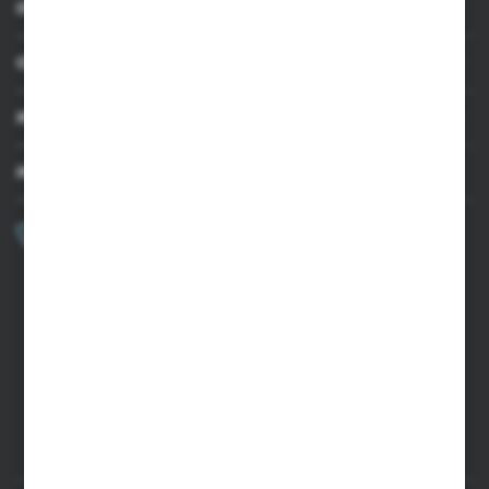
INFORMACJE
OBSŁUGA KLIENTA
MOJE KONTO
MASZ PYTANIE?
+48 502 050 479
Zapraszamy pon.-pt. 9.00-15.00
sklep@agrii.pl
FORMULARZ KONTAKTOWY