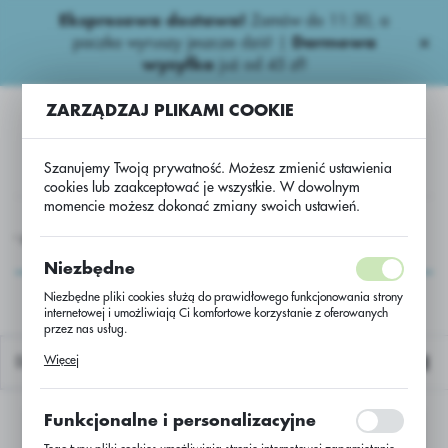
Ekspresowa dostawa!
Zamów do 11:30, a
USTAWIENIA REGIONALNE
paczka wyruszy jeszcze dziś! |
Darmowa
wysyłka
już od 45 zł!
Lokalizacja
ZARZĄDZAJ PLIKAMI COOKIE
Polska
Język
Szanujemy Twoją prywatność. Możesz zmienić ustawienia
polski
cookies lub zaakceptować je wszystkie. W dowolnym
momencie możesz dokonać zmiany swoich ustawień.
Waluta
ydy zbożowe
Dwuliścienne Herbicydy Zb.
Snajper 600SC
Polski złoty (PLN)
Snajper 600SC
Niezbędne
Niezbędne pliki cookies służą do prawidłowego funkcjonowania strony
internetowej i umożliwiają Ci komfortowe korzystanie z oferowanych
ZAPISZ
przez nas usług.
Pliki cookies odpowiadają na podejmowane przez Ciebie działania w
Więcej
Domyślnie
celu m.in. dostosowania Twoich ustawień preferencji prywatności,
logowania czy wypełniania formularzy. Dzięki plikom cookies strona, z
której korzystasz, może działać bez zakłóceń.
Funkcjonalne i personalizacyjne
Nie znaleziono produktów w tej kategorii:
Proszę wybrać inną kategorię.