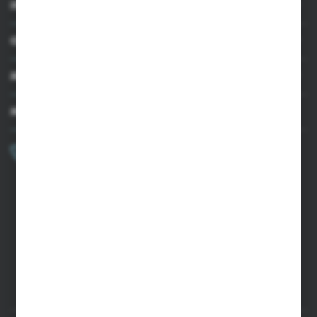
INFORMACJE
OBSŁUGA KLIENTA
MOJE KONTO
MASZ PYTANIE?
+48 502 050 479
Zapraszamy pon.-pt. 9.00-15.00
sklep@agrii.pl
FORMULARZ KONTAKTOWY