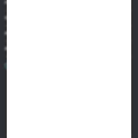
INFORMACJE
OBSŁUGA KLIENTA
MOJE KONTO
MASZ PYTANIE?
+48 502 050 479
Zapraszamy pon.-pt. 9.00-15.00
sklep@agrii.pl
FORMULARZ KONTAKTOWY