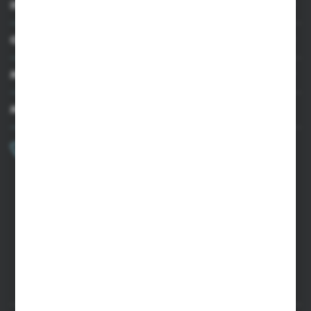
INFORMACJE
OBSŁUGA KLIENTA
MOJE KONTO
MASZ PYTANIE?
+48 502 050 479
Zapraszamy pon.-pt. 9.00-15.00
sklep@agrii.pl
FORMULARZ KONTAKTOWY