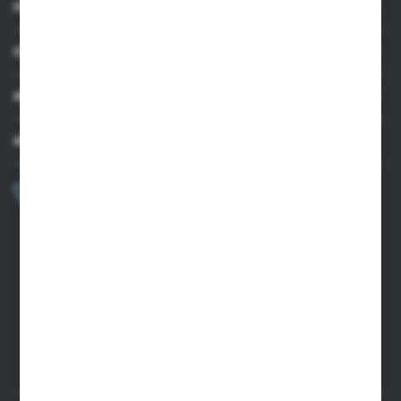
INFORMACJE
OBSŁUGA KLIENTA
MOJE KONTO
MASZ PYTANIE?
+48 502 050 479
Zapraszamy pon.-pt. 9.00-15.00
sklep@agrii.pl
FORMULARZ KONTAKTOWY