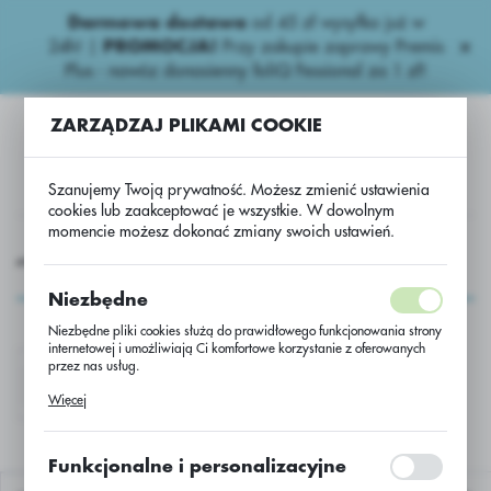
Darmowa dostawa
od 45 zł wysyłka już w
USTAWIENIA REGIONALNE
24h!
|
PROMOCJA!
Przy zakupie zaprawy Premis
Plus - nawóz donasienny foliQ Fessional za 1 zł!
Lokalizacja
ZARZĄDZAJ PLIKAMI COOKIE
Polska
Język
Szanujemy Twoją prywatność. Możesz zmienić ustawienia
polski
cookies lub zaakceptować je wszystkie. W dowolnym
momencie możesz dokonać zmiany swoich ustawień.
Waluta
główna
PRODUKTY
NASIONA
Strączkowe Nasiona
Polski złoty (PLN)
Strączkowe Nasiona
Niezbędne
Niezbędne pliki cookies służą do prawidłowego funkcjonowania strony
ZAPISZ
internetowej i umożliwiają Ci komfortowe korzystanie z oferowanych
przez nas usług.
STRĄCZKOWE
Pliki cookies odpowiadają na podejmowane przez Ciebie działania w
Więcej
celu m.in. dostosowania Twoich ustawień preferencji prywatności,
logowania czy wypełniania formularzy. Dzięki plikom cookies strona, z
której korzystasz, może działać bez zakłóceń.
Funkcjonalne i personalizacyjne