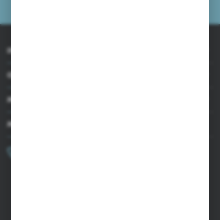
prywatności
INFORMACJE
OBSŁUGA KLIENTA
MOJE KONTO
MASZ PYTANIE?
+48 502 050 479
Zapraszamy pon.-pt. 9.00-15.00
sklep@agrii.pl