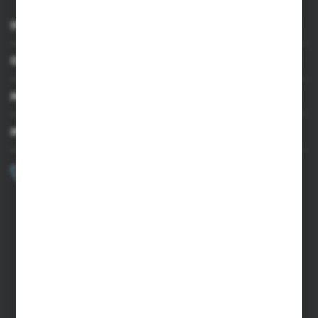
INFORMACJE
OBSŁUGA KLIENTA
MOJE KONTO
MASZ PYTANIE?
+48 502 050 479
Zapraszamy pon.-pt. 9.00-15.00
sklep@agrii.pl
FORMULARZ KONTAKTOWY