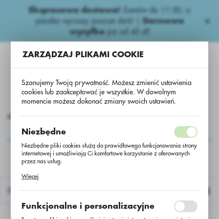
Ekspresowa dostawa!
Zamów do 11:30, a
USTAWIENIA REGIONALNE
paczka wyruszy jeszcze dziś! |
Darmowa
wysyłka
już od 45 zł!
Lokalizacja
ZARZĄDZAJ PLIKAMI COOKIE
Polska
Język
Szanujemy Twoją prywatność. Możesz zmienić ustawienia
polski
cookies lub zaakceptować je wszystkie. W dowolnym
momencie możesz dokonać zmiany swoich ustawień.
Waluta
 kukurydziane
PAKI AGRII H.K.
Successor TX TamizanDrill
Polski złoty (PLN)
Successor TX
Niezbędne
TamizanDrill
Niezbędne pliki cookies służą do prawidłowego funkcjonowania strony
internetowej i umożliwiają Ci komfortowe korzystanie z oferowanych
ZAPISZ
przez nas usług.
Pliki cookies odpowiadają na podejmowane przez Ciebie działania w
Więcej
celu m.in. dostosowania Twoich ustawień preferencji prywatności,
logowania czy wypełniania formularzy. Dzięki plikom cookies strona, z
Domyślnie
której korzystasz, może działać bez zakłóceń.
Funkcjonalne i personalizacyjne