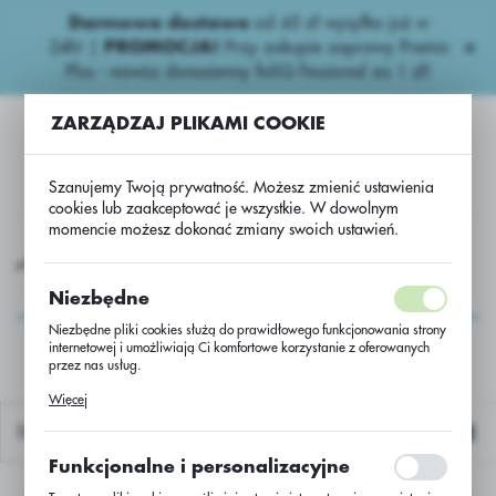
Darmowa dostawa
od 45 zł wysyłka już w
USTAWIENIA REGIONALNE
24h!
|
PROMOCJA!
Przy zakupie zaprawy Premis
Plus - nawóz donasienny foliQ Fessional za 1 zł!
Lokalizacja
ZARZĄDZAJ PLIKAMI COOKIE
Polska
Język
Szanujemy Twoją prywatność. Możesz zmienić ustawienia
polski
cookies lub zaakceptować je wszystkie. W dowolnym
momencie możesz dokonać zmiany swoich ustawień.
Waluta
kurydziane
PAKI AGRII H.K.
SuccessorTX PampaDrillOceal
Polski złoty (PLN)
SuccessorTX
Niezbędne
PampaDrillOceal
Niezbędne pliki cookies służą do prawidłowego funkcjonowania strony
internetowej i umożliwiają Ci komfortowe korzystanie z oferowanych
ZAPISZ
przez nas usług.
Pliki cookies odpowiadają na podejmowane przez Ciebie działania w
Więcej
celu m.in. dostosowania Twoich ustawień preferencji prywatności,
logowania czy wypełniania formularzy. Dzięki plikom cookies strona, z
Domyślnie
której korzystasz, może działać bez zakłóceń.
Funkcjonalne i personalizacyjne