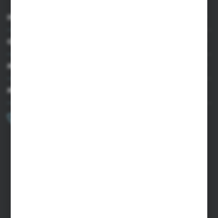
INFORMACJE
OBSŁUGA KLIENTA
MOJE KONTO
MASZ PYTANIE?
+48 502 050 479
Zapraszamy pon.-pt. 9.00-15.00
sklep@agrii.pl
FORMULARZ KONTAKTOWY