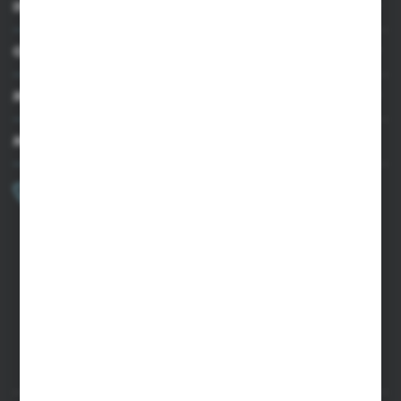
INFORMACJE
OBSŁUGA KLIENTA
MOJE KONTO
MASZ PYTANIE?
+48 502 050 479
Zapraszamy pon.-pt. 9.00-15.00
sklep@agrii.pl
FORMULARZ KONTAKTOWY