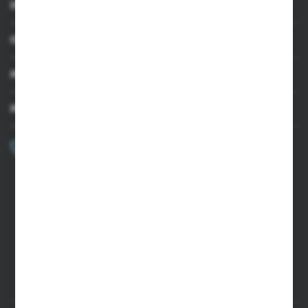
INFORMACJE
OBSŁUGA KLIENTA
MOJE KONTO
MASZ PYTANIE?
+48 502 050 479
Zapraszamy pon.-pt. 9.00-15.00
sklep@agrii.pl
FORMULARZ KONTAKTOWY